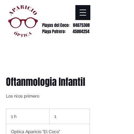
Playas del Coco:
84075308
Playa Potrero: 45004254
APARICIO ÓPTICAS
Oftanmologia Infantil
Los ni;os primero
1
1 h
1
1
Optica Aparicio "El Coco"