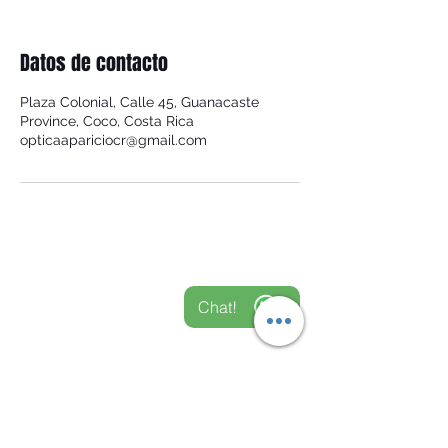
Datos de contacto
Plaza Colonial, Calle 45, Guanacaste
Province, Coco, Costa Rica
opticaapariciocr@gmail.com
Chat con
Chat!
Nosotros
PLAYAS DEL COCO -
GUANACASTE
C.C. Plaza Colonial L 03, Playas del Coco