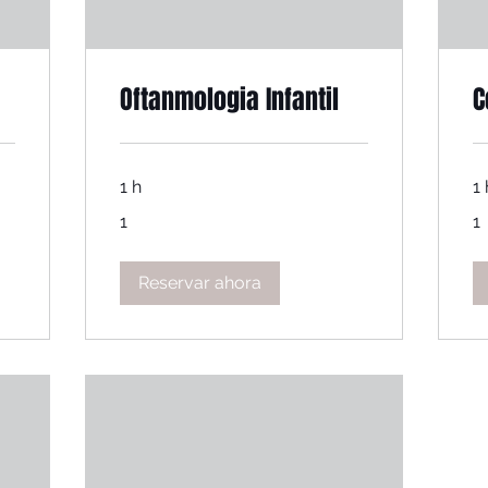
Oftanmologia Infantil
C
1 h
1 
1
1
1
1
Reservar ahora