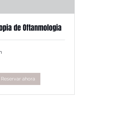
opia de Oftanmologia
h
Reservar ahora