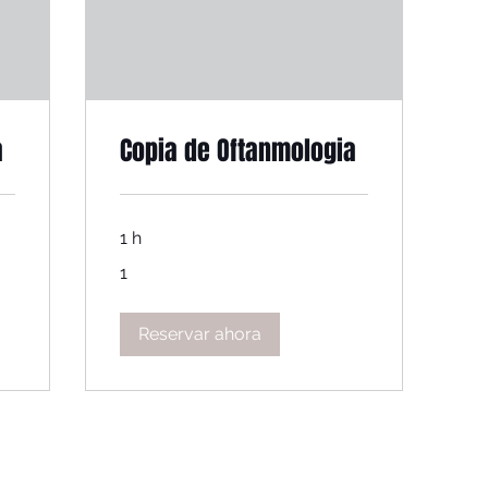
a
Copia de Oftanmologia
1 h
1
1
Reservar ahora
GUANACASTE
PLAYA P