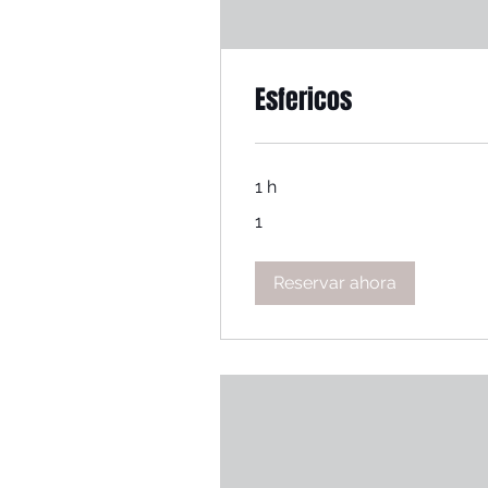
Esfericos
1 h
1
1
Reservar ahora