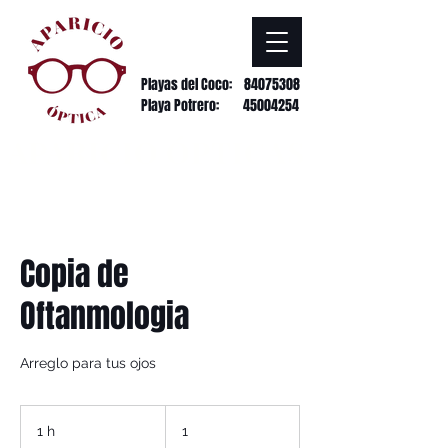
Playas del Coco:
84075308
Playa Potrero: 45004254
APARICIO ÓPTICAS
Copia de
Oftanmologia
Arreglo para tus ojos
1
1 h
1
1