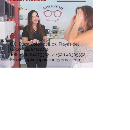
C.C. Plaza Colonial L 03, Playas del
Coco - Guanacaste
Tefl:
+506 84075308
/
+506 40305552
Email:
opticaapariciocr@gmail.com