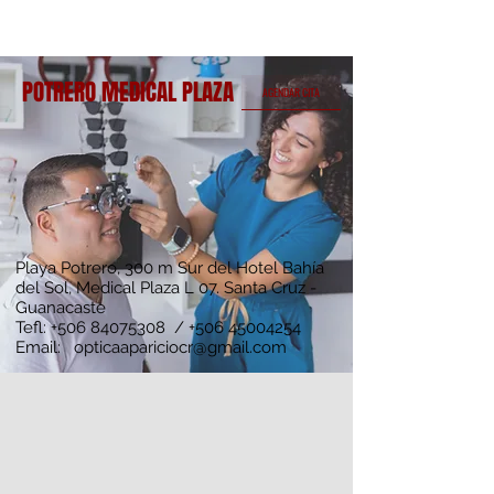
POTRERO MEDICAL PLAZA
AGENDAR CITA
Playa Potrero, 300 m Sur del Hotel Bahía
del Sol, Medical Plaza L 07. Santa Cruz -
Guanacaste
Tefl:
+506 84075308
/
+506 45004254
Email:
opticaapariciocr@gmail.com